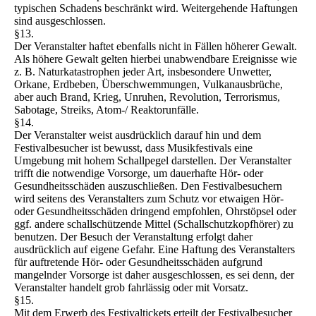
typischen Schadens beschränkt wird. Weitergehende Haftungen
sind ausgeschlossen.
§13.
Der Veranstalter haftet ebenfalls nicht in Fällen höherer Gewalt.
Als höhere Gewalt gelten hierbei unabwendbare Ereignisse wie
z. B. Naturkatastrophen jeder Art, insbesondere Unwetter,
Orkane, Erdbeben, Überschwemmungen, Vulkanausbrüche,
aber auch Brand, Krieg, Unruhen, Revolution, Terrorismus,
Sabotage, Streiks, Atom-/ Reaktorunfälle.
§14.
Der Veranstalter weist ausdrücklich darauf hin und dem
Festivalbesucher ist bewusst, dass Musikfestivals eine
Umgebung mit hohem Schallpegel darstellen. Der Veranstalter
trifft die notwendige Vorsorge, um dauerhafte Hör- oder
Gesundheitsschäden auszuschließen. Den Festivalbesuchern
wird seitens des Veranstalters zum Schutz vor etwaigen Hör-
oder Gesundheitsschäden dringend empfohlen, Ohrstöpsel oder
ggf. andere schallschützende Mittel (Schallschutzkopfhörer) zu
benutzen. Der Besuch der Veranstaltung erfolgt daher
ausdrücklich auf eigene Gefahr. Eine Haftung des Veranstalters
für auftretende Hör- oder Gesundheitsschäden aufgrund
mangelnder Vorsorge ist daher ausgeschlossen, es sei denn, der
Veranstalter handelt grob fahrlässig oder mit Vorsatz.
§15.
Mit dem Erwerb des Festivaltickets erteilt der Festivalbesucher