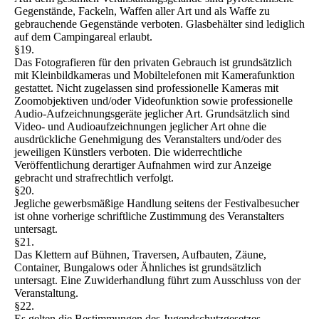
Gegenstände, Fackeln, Waffen aller Art und als Waffe zu
gebrauchende Gegenstände verboten. Glasbehälter sind lediglich
auf dem Campingareal erlaubt.
§19.
Das Fotografieren für den privaten Gebrauch ist grundsätzlich
mit Kleinbildkameras und Mobiltelefonen mit Kamerafunktion
gestattet. Nicht zugelassen sind professionelle Kameras mit
Zoomobjektiven und/oder Videofunktion sowie professionelle
Audio-Aufzeichnungsgeräte jeglicher Art. Grundsätzlich sind
Video- und Audioaufzeichnungen jeglicher Art ohne die
ausdrückliche Genehmigung des Veranstalters und/oder des
jeweiligen Künstlers verboten. Die widerrechtliche
Veröffentlichung derartiger Aufnahmen wird zur Anzeige
gebracht und strafrechtlich verfolgt.
§20.
Jegliche gewerbsmäßige Handlung seitens der Festivalbesucher
ist ohne vorherige schriftliche Zustimmung des Veranstalters
untersagt.
§21.
Das Klettern auf Bühnen, Traversen, Aufbauten, Zäune,
Container, Bungalows oder Ähnliches ist grundsätzlich
untersagt. Eine Zuwiderhandlung führt zum Ausschluss von der
Veranstaltung.
§22.
Es gelten die Bestimmungen des Jugendschutzgesetzes