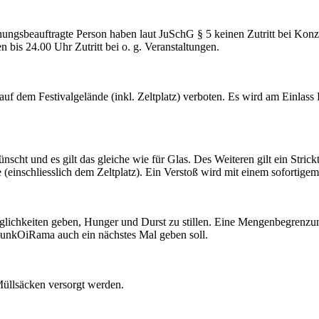
hungsbeauftragte Person haben laut JuSchG § 5 keinen Zutritt bei Konz
 bis 24.00 Uhr Zutritt bei o. g. Veranstaltungen.
auf dem Festivalgelände (inkl. Zeltplatz) verboten. Es wird am Einlas
nscht und es gilt das gleiche wie für Glas. Des Weiteren gilt ein Stric
e (einschliesslich dem Zeltplatz). Ein Verstoß wird mit einem sofortige
lichkeiten geben, Hunger und Durst zu stillen. Eine Mengenbegrenzun
s PunkOiRama auch ein nächstes Mal geben soll.
Müllsäcken versorgt werden.